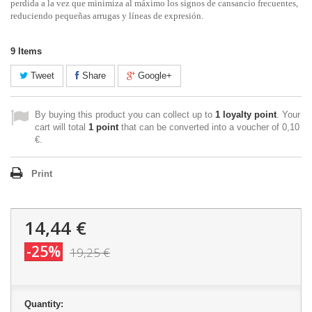
perdida a la vez que minimiza al máximo los signos de cansancio frecuentes,
reduciendo pequeñas arrugas y líneas de expresión.
9
Items
Tweet
Share
Google+
By buying this product you can collect up to
1
loyalty point
. Your
cart will total
1
point
that can be converted into a voucher of
0,10
€
.
Print
14,44 €
-25%
19,25 €
Quantity: