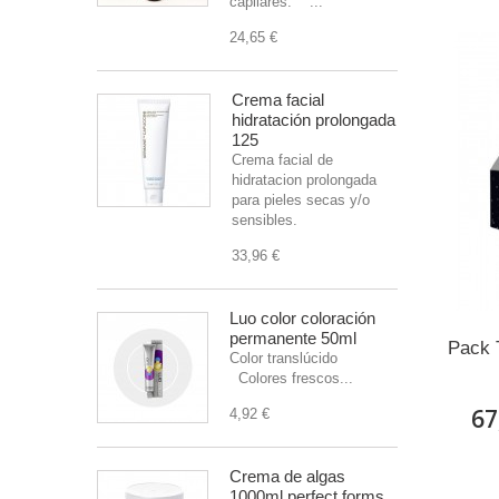
capilares. ...
24,65 €
Crema facial
hidratación prolongada
125
Crema facial de
hidratacion prolongada
para pieles secas y/o
sensibles.
33,96 €
Luo color coloración
permanente 50ml
Pack 
Color translúcido
Colores frescos...
67
4,92 €
Crema de algas
1000ml perfect forms