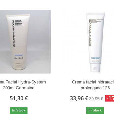
ma Facial Hydra-System
Crema facial hidratac
200ml Germaine
prolongada 125
51,30 €
33,96 €
-1
39,95 €
In Stock
In Stock