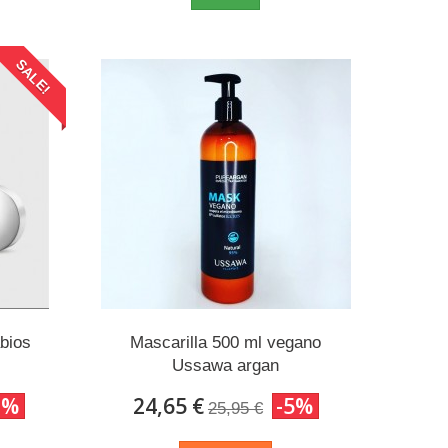
SALE!
bios
Mascarilla 500 ml vegano
Ussawa argan
2%
24,65 €
-5%
25,95 €