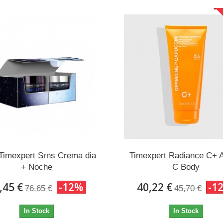
Timexpert Srns Crema dia
Timexpert Radiance C+ A
+ Noche
C Body
,45 €
-12%
40,22 €
-1
76,65 €
45,70 €
In Stock
In Stock