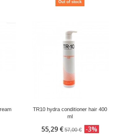
Out of stock
Cream
TR10 hydra conditioner hair 400
ml
55,29 €
-3%
57,00 €