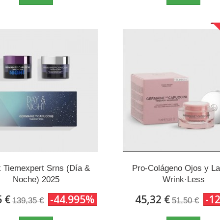
 Tiemexpert Srns (Día &
Pro-Colágeno Ojos y La
Noche) 2025
Wrink·Less
5 €
-44.995%
45,32 €
-1
139,35 €
51,50 €