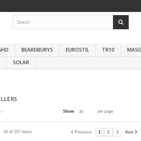
GHD
BEARDBURYS
EUROSTIL
TR10
MAS
SOLAR
ELLERS
Show
per page
--
36
- 36 of 107 items
Previous
1
2
3
Next