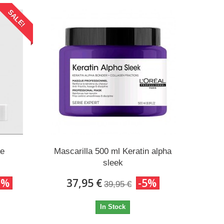
SALE!
te
Mascarilla 500 ml Keratin alpha
sleek
2%
37,95 €
-5%
39,95 €
In Stock