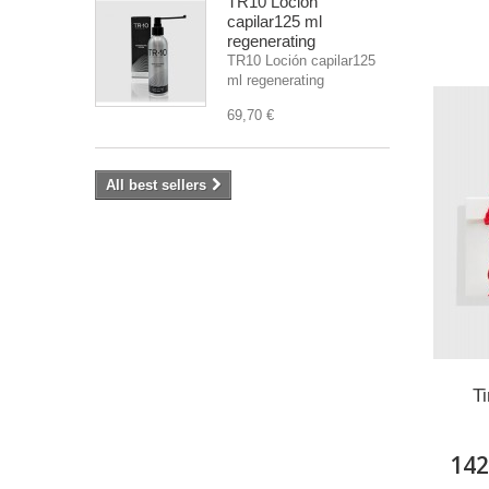
TR10 Loción
capilar125 ml
regenerating
TR10 Loción capilar125
ml regenerating
69,70 €
All best sellers
T
142