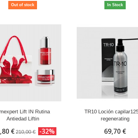
Out of stock
In Stock
imexpert Lift IN Rutina
TR10 Loción capilar12
Antiedad Liftin
regenerating
,80 €
-32%
69,70 €
210,00 €