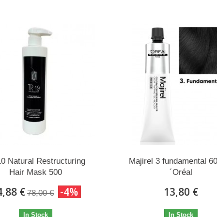
0 Natural Restructuring
Majirel 3 fundamental 6
Hair Mask 500
´Oréal
4,88 €
-4%
13,80 €
78,00 €
In Stock
In Stock