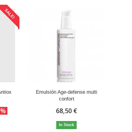
SALE!
ntiox
Emulsión Age-defense multi
confort
2%
68,50 €
In Stock