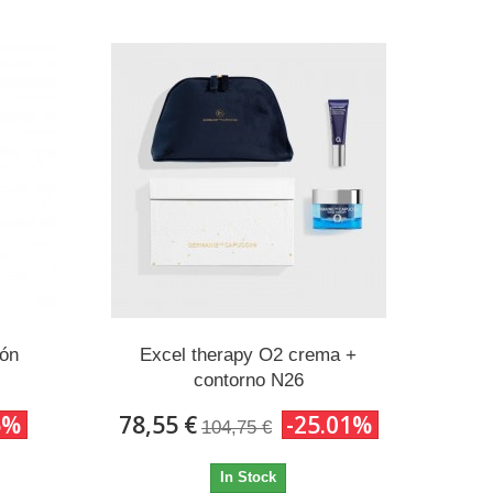
ión
Excel therapy O2 crema +
contorno N26
5%
78,55 €
-25.01%
104,75 €
In Stock