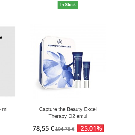
In Stock
5 ml
Capture the Beauty Excel
Therapy O2 emul
78,55 €
-25.01%
104,75 €