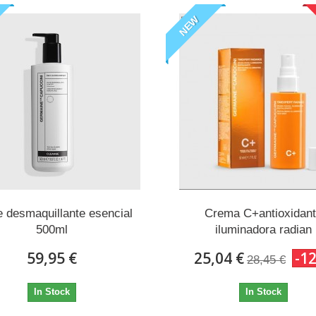
NEW
 desmaquillante esencial
Crema C+antioxidan
500ml
iluminadora radian
59,95 €
25,04 €
-1
28,45 €
In Stock
In Stock