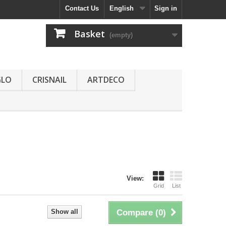
Contact Us
English
Sign in
Basket
(empty)
GLO
CRISNAIL
ARTDECO
View:
Grid
List
Show all
Compare (
0
)